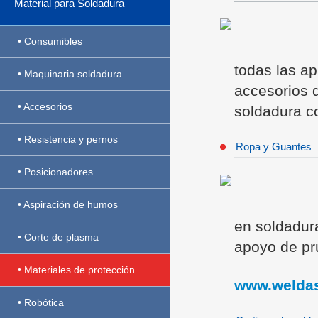
Material para Soldadura
• Consumibles
todas las ap
• Maquinaria soldadura
accesorios 
• Accesorios
soldadura co
• Resistencia y pernos
Ropa y Guantes
• Posicionadores
• Aspiración de humos
en soldadura
• Corte de plasma
apoyo de p
• Materiales de protección
www.welda
• Robótica